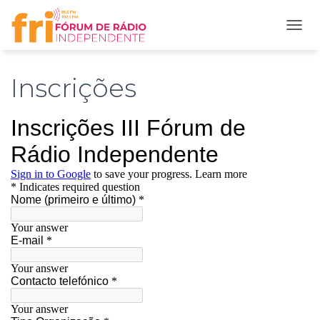
A
L
T
E
Inscrições
R
N
A
R
A
N
A
V
E
G
A
Ç
Ã
O